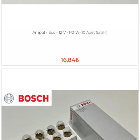
Ampül - Eco - 12 V - P21W (10 Adet Satilir)
16,84₺