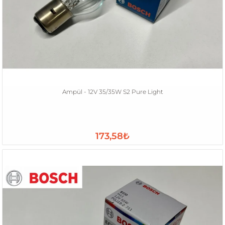
Ampül - 12V 35/35W S2 Pure Light
173,58₺