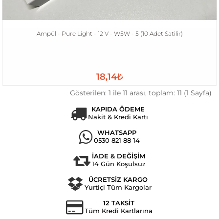
Ampül - Pure Light - 12 V - W5W - 5 (10 Adet Satilir)
18,14₺
Gösterilen: 1 ile 11 arası, toplam: 11 (1 Sayfa)
KAPIDA ÖDEME
Nakit & Kredi Kartı
WHATSAPP
0530 821 88 14
İADE & DEĞİŞİM
14 Gün Koşulsuz
ÜCRETSİZ KARGO
Yurtiçi Tüm Kargolar
12 TAKSİT
Tüm Kredi Kartlarına