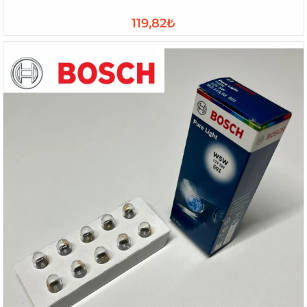
119,82₺