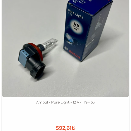
Ampül - Pure Light - 12 V - H9 - 65
592,61₺