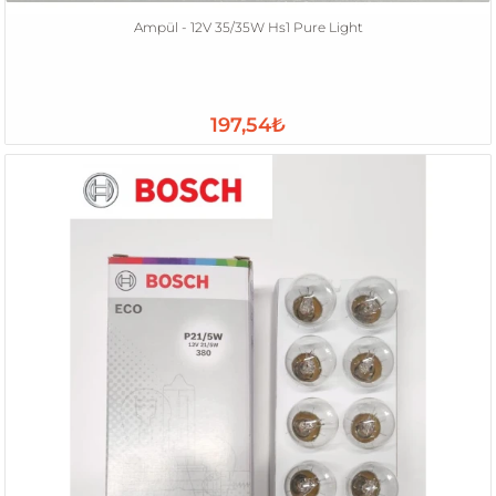
Ampül - 12V 35/35W Hs1 Pure Light
197,54₺