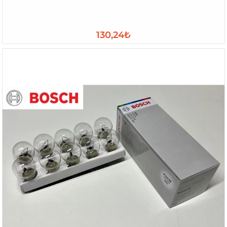
130,24₺