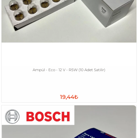
Ampül - Eco - 12 V - R5W (10 Adet Satilir)
19,44₺