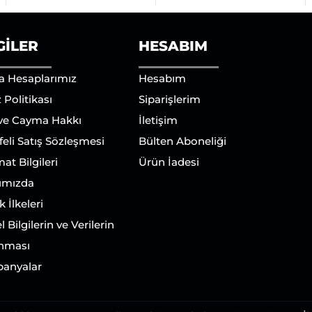
GILER
HESABIM
a Hesaplarımız
Hesabım
 Politikası
Siparişlerim
 ve Cayma Hakkı
İletişim
eli Satış Sözleşmesi
Bülten Aboneliği
mat Bilgileri
Ürün İadesi
ımızda
ik İlkeleri
l Bilgilerin ve Verilerin
nması
anyalar