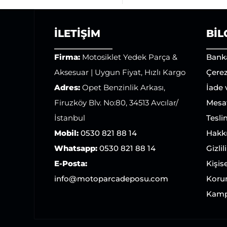
İLETIŞIM
BIL
Firma:
Motosiklet Yedek Parça &
Bank
Aksesuar | Uygun Fiyat, Hızlı Kargo
Çerez
Adres:
Opet Benzinlik Arkası,
İade
Firuzköy Blv. No:80, 34513 Avcılar/
Mesaf
İstanbul
Tesli
Mobil:
0530 821 88 14
Hakk
Whatsapp:
0530 821 88 14
Gizlil
E-Posta:
Kişise
info@motoparcadeposu.com
Koru
Kamp