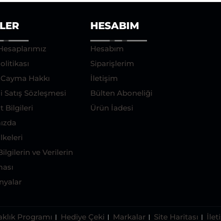
ILER
HESABIM
Hesaplarımız
Hesabım
olitikası
Siparişlerim
e Cayma Hakkı
İletişim
i Satış Sözleşmesi
Bülten Aboneliği
 Bilgileri
Ürün İadesi
ızda
İlkeleri
Bilgilerin ve Verilerin
ası
yalar
aklık Programı
Hediye Çeki
Markalar
Site Haritası
İlet