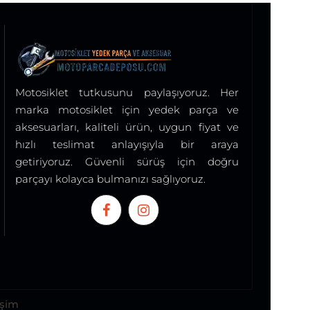
Motosiklet tutkusunu paylaşıyoruz. Her
marka motosiklet için yedek parça ve
aksesuarları, kaliteli ürün, uygun fiyat ve
hızlı teslimat anlayışıyla bir araya
getiriyoruz. Güvenli sürüş için doğru
parçayı kolayca bulmanızı sağlıyoruz.
işim