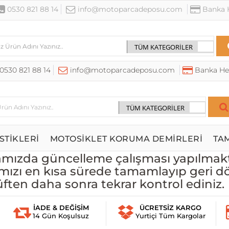
0530 821 88 14
info@motoparcadeposu.com
Banka H
0530 821 88 14
info@motoparcadeposu.com
Banka He
STİKLERİ
MOTOSİKLET KORUMA DEMİRLERİ
TA
ızda güncelleme çalışması yapılmakt
mızı en kısa sürede tamamlayıp geri d
üften daha sonra tekrar kontrol ediniz.
İADE & DEĞİŞİM
ÜCRETSİZ KARGO
14 Gün Koşulsuz
Yurtiçi Tüm Kargolar