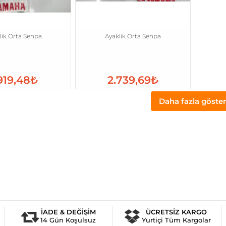
lik Orta Sehpa
Ayaklik Orta Sehpa
.919,48₺
2.739,69₺
Daha fazla göster
İADE & DEĞİŞİM
ÜCRETSİZ KARGO
14 Gün Koşulsuz
Yurtiçi Tüm Kargolar