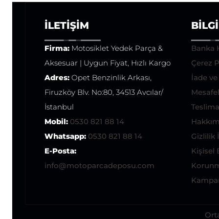
İLETIŞIM
BILG
Firma:
Motosiklet Yedek Parça &
Banka 
Aksesuar | Uygun Fiyat, Hızlı Kargo
Çerez P
Adres:
Opet Benzinlik Arkası,
İade v
Firuzköy Blv. No:80, 34513 Avcılar/
Mesafel
İstanbul
Teslimat
Mobil:
0530 821 88 14
Hakkım
Whatsapp:
0530 821 88 14
Gizlilik 
E-Posta:
Kişisel 
info@motoparcadeposu.com
Korunm
Kampan
Ort