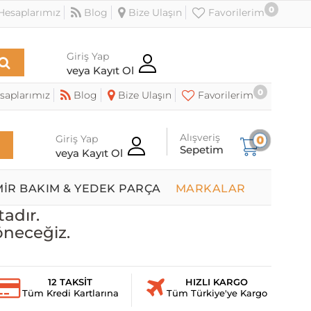
0
esaplarımız
Blog
Bize Ulaşın
Favorilerim
Giriş Yap
veya Kayıt Ol
0
saplarımız
Blog
Bize Ulaşın
Favorilerim
Alışveriş
Giriş Yap
0
Sepetim
veya Kayıt Ol
MİR BAKIM & YEDEK PARÇA
MARKALAR
adır.
öneceğiz.
12 TAKSİT
HIZLI KARGO
Tüm Kredi Kartlarına
Tüm Türkiye'ye Kargo