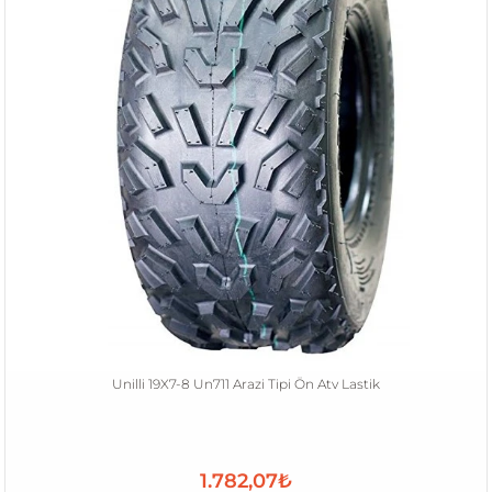
Unilli 19X7-8 Un711 Arazi Tipi Ön Atv Lastik
1.782,07₺