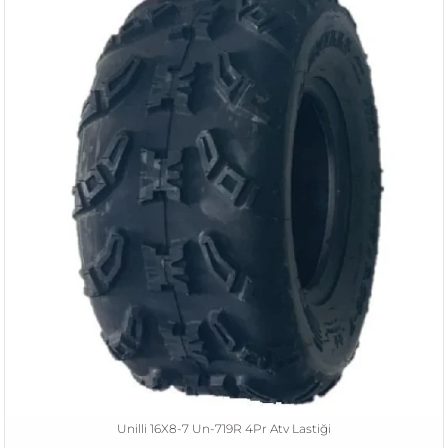
Unilli 16X8-7 Un-719R 4Pr Atv Lastiği