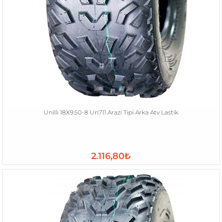
Unilli 18X9.50-8 Un711 Arazi Tipi Arka Atv Lastik
2.116,80₺