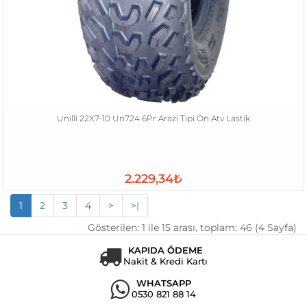
Unilli 22X7-10 Un724 6Pr Arazi Tipi Ön Atv Lastik
2.229,34₺
1
2
3
4
>
>|
Gösterilen: 1 ile 15 arası, toplam: 46 (4 Sayfa)
KAPIDA ÖDEME
Nakit & Kredi Kartı
WHATSAPP
0530 821 88 14