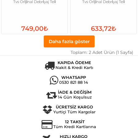
Tvs Ori̇ji̇nal Debri̇yaj Teli̇
Tvs Ori̇ji̇nal Debri̇yaj Teli̇
749,00₺
633,72₺
Daha fazla göster
Toplam: 2 Adet Ürün (1 Sayfa)
KAPIDA ÖDEME
Nakit & Kredi Kartı
WHATSAPP
0530 821 88 14
İADE & DEĞİŞİM
14 Gün Koşulsuz
ÜCRETSİZ KARGO
Yurtiçi Tüm Kargolar
12 TAKSİT
Tüm Kredi Kartlarına
HIZLI KARGO