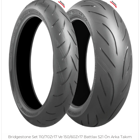
Bridgestone Set 110/70Zr17 Ve 150/60Zr17 Battlax S21 Ön Arka Takım