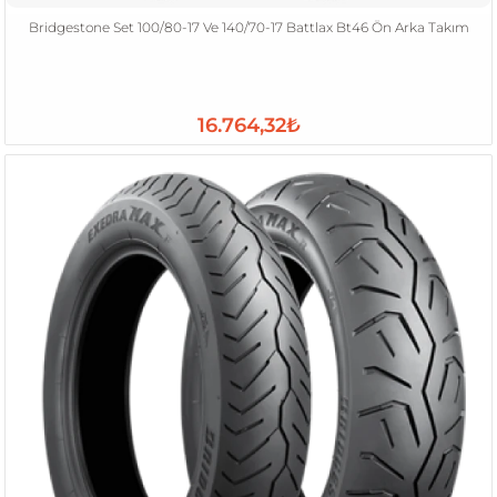
Bridgestone Set 100/80-17 Ve 140/70-17 Battlax Bt46 Ön Arka Takım
16.764,32₺