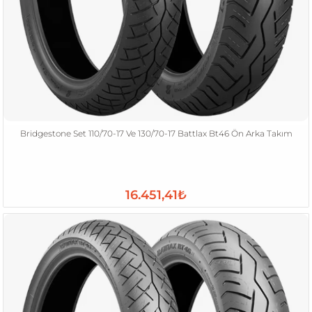
Bridgestone Set 110/70-17 Ve 130/70-17 Battlax Bt46 Ön Arka Takım
16.451,41₺