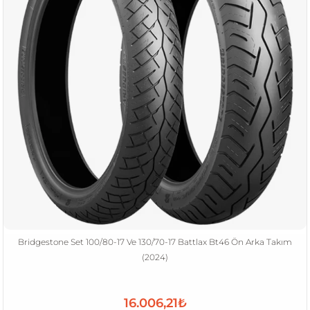
Bridgestone Set 100/80-17 Ve 130/70-17 Battlax Bt46 Ön Arka Takım
(2024)
16.006,21₺