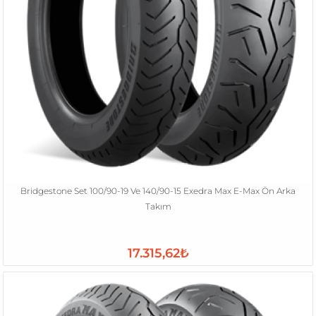
Bridgestone Set 100/90-19 Ve 140/90-15 Exedra Max E-Max Ön Arka
Takım
17.315,62₺