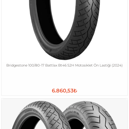
Bridgestone 100/80-17 Battlax Bt46 52H Motosiklet Ön Lastiği (2024)
6.860,53₺