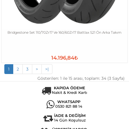
Bridgestone Set 110/70Zr17 Ve 160/60Zr17 Battlax S21 Ön Arka Takım
14.196,84₺
1
2
3
>
>|
Gösterilen: 1 ile 15 arası, toplam: 34 (3 Sayfa)
KAPIDA ÖDEME
Nakit & Kredi Kartı
WHATSAPP
0530 821 88 14
İADE & DEĞİŞİM
14 Gün Koşulsuz