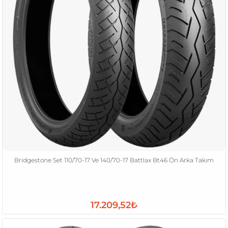
Bridgestone Set 110/70-17 Ve 140/70-17 Battlax Bt46 Ön Arka Takım
17.209,52₺