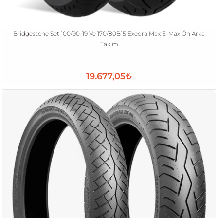
Bridgestone Set 100/90-19 Ve 170/80B15 Exedra Max E-Max Ön Arka
Takım
19.677,05₺