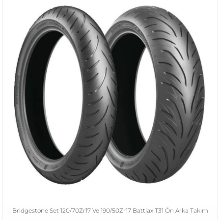
Bridgestone Set 120/70Zr17 Ve 190/50Zr17 Battlax T31 Ön Arka Takım