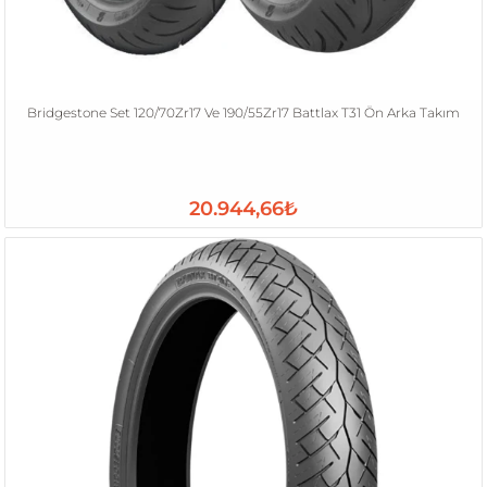
Bridgestone Set 120/70Zr17 Ve 190/55Zr17 Battlax T31 Ön Arka Takım
20.944,66₺