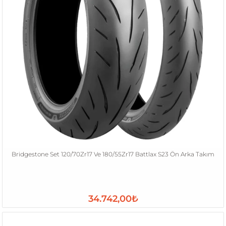
Bridgestone Set 120/70Zr17 Ve 180/55Zr17 Battlax S23 Ön Arka Takım
34.742,00₺