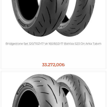
Bridgestone Set 120/70Zr17 Ve 160/60Zr17 Battlax S23 Ön Arka Takım
33.272,00₺