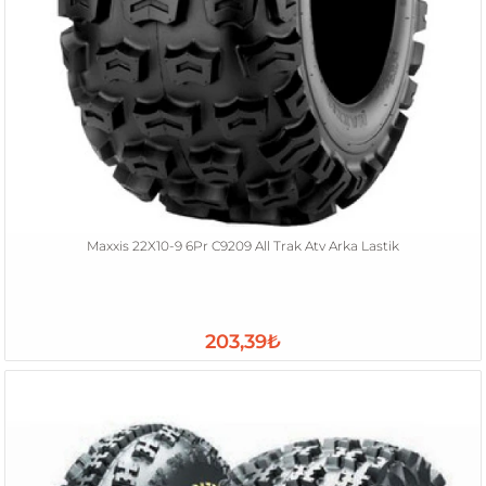
Maxxis 22X10-9 6Pr C9209 All Trak Atv Arka Lastik
203,39₺