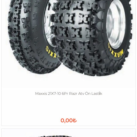
Maxxis 21X7-10 6Pr Razr Atv Ön Lasti̇k
0,00₺