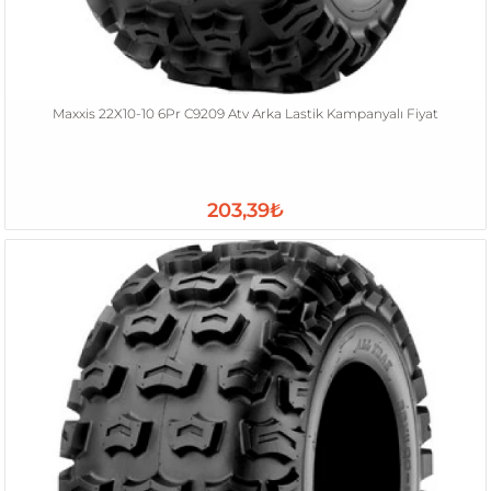
Maxxis 22X10-10 6Pr C9209 Atv Arka Lastik Kampanyalı Fiyat
203,39₺