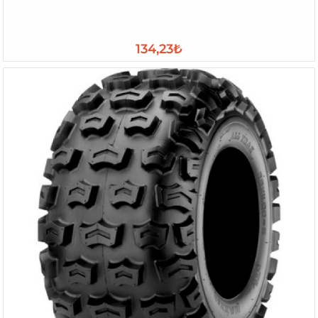
134,23₺