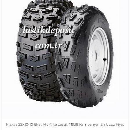
Maxxis 22X10-10 6Kat Atv Arka Lastik M938 Kampanyalı En Ucuz Fiyat