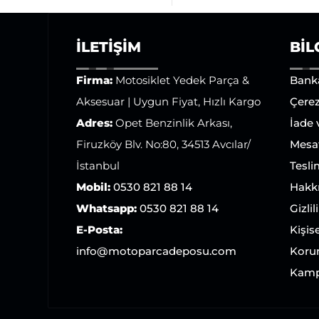
İLETIŞIM
BIL
Firma:
Motosiklet Yedek Parça &
Bank
Aksesuar | Uygun Fiyat, Hızlı Kargo
Çerez
Adres:
Opet Benzinlik Arkası,
İade
Firuzköy Blv. No:80, 34513 Avcılar/
Mesaf
İstanbul
Tesli
Mobil:
0530 821 88 14
Hakk
Whatsapp:
0530 821 88 14
Gizlil
E-Posta:
Kişise
info@motoparcadeposu.com
Koru
Kamp