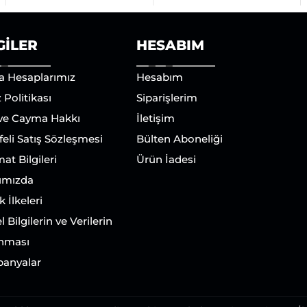
GILER
HESABIM
a Hesaplarımız
Hesabım
 Politikası
Siparişlerim
 ve Cayma Hakkı
İletişim
eli Satış Sözleşmesi
Bülten Aboneliği
mat Bilgileri
Ürün İadesi
ımızda
ik İlkeleri
l Bilgilerin ve Verilerin
nması
anyalar