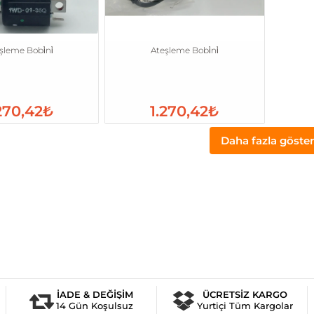
şleme Bobi̇ni̇
Ateşleme Bobi̇ni̇
270,42₺
1.270,42₺
Daha fazla göster
İADE & DEĞİŞİM
ÜCRETSİZ KARGO
14 Gün Koşulsuz
Yurtiçi Tüm Kargolar