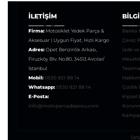
İLETIŞIM
BILG
Firma:
Motosiklet Yedek Parça &
Banka 
Aksesuar | Uygun Fiyat, Hızlı Kargo
Çerez P
Adres:
Opet Benzinlik Arkası,
İade v
Firuzköy Blv. No:80, 34513 Avcılar/
Mesafel
İstanbul
Teslimat
Mobil:
0530 821 88 14
Hakkım
Whatsapp:
0530 821 88 14
Gizlilik 
E-Posta:
Kişisel 
info@motoparcadeposu.com
Korunm
Kampan
Ort