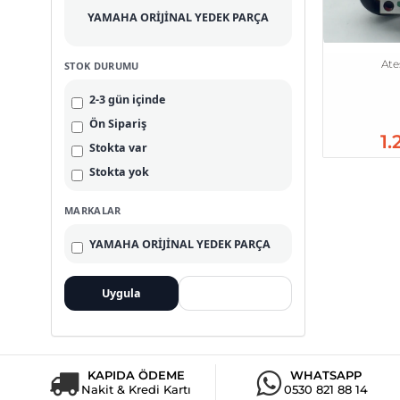
YAMAHA ORİJİNAL YEDEK PARÇA
Ate
STOK DURUMU
2-3 gün içinde
Ön Sipariş
1.
Stokta var
Stokta yok
MARKALAR
YAMAHA ORİJİNAL YEDEK PARÇA
Uygula
Temizle
KAPIDA ÖDEME
WHATSAPP
Nakit & Kredi Kartı
0530 821 88 14