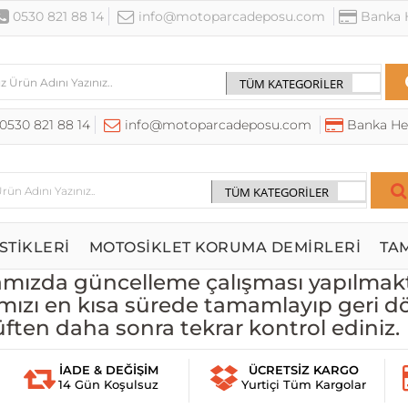
0530 821 88 14
info@motoparcadeposu.com
Banka H
0530 821 88 14
info@motoparcadeposu.com
Banka He
STİKLERİ
MOTOSİKLET KORUMA DEMİRLERİ
TA
ızda güncelleme çalışması yapılmakt
mızı en kısa sürede tamamlayıp geri d
üften daha sonra tekrar kontrol ediniz.
İADE & DEĞİŞİM
ÜCRETSİZ KARGO
14 Gün Koşulsuz
Yurtiçi Tüm Kargolar