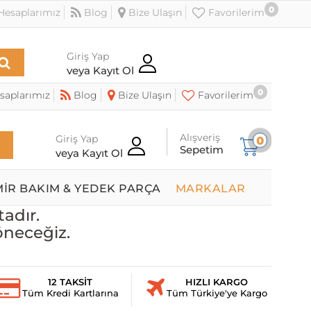
0
esaplarımız
Blog
Bize Ulaşın
Favorilerim
Giriş Yap
veya Kayıt Ol
0
saplarımız
Blog
Bize Ulaşın
Favorilerim
Alışveriş
Giriş Yap
0
Sepetim
veya Kayıt Ol
MİR BAKIM & YEDEK PARÇA
MARKALAR
adır.
öneceğiz.
12 TAKSİT
HIZLI KARGO
Tüm Kredi Kartlarına
Tüm Türkiye'ye Kargo