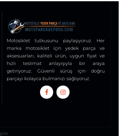
Motosiklet tutkusunu paylaşıyoruz. Her
marka motosiklet için yedek parça ve
aksesuarları, kaliteli ürün, uygun fiyat ve
hızlı teslimat anlayışıyla bir araya
getiriyoruz. Güvenli sürüş için doğru
parçayı kolayca bulmanızı sağlıyoruz.
işim