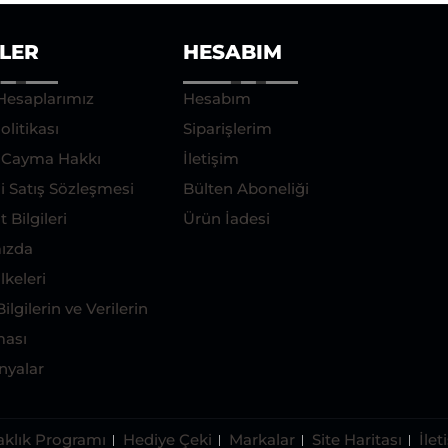
ILER
HESABIM
Hesaplarımız
Hesabım
olitikası
Siparişlerim
e Cayma Hakkı
İletişim
i Satış Sözleşmesi
Bülten Aboneliği
 Bilgileri
Ürün İadesi
ızda
İlkeleri
Bilgilerin ve Verilerin
ası
yalar
aklık Programı
Hediye Çeki
Markalar
Site Haritası
İlet