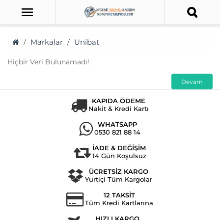
Markalar
Unibat
Hiçbir Veri Bulunamadı!
Devam
KAPIDA ÖDEME
Nakit & Kredi Kartı
WHATSAPP
0530 821 88 14
İADE & DEĞİŞİM
14 Gün Koşulsuz
ÜCRETSİZ KARGO
Yurtiçi Tüm Kargolar
12 TAKSİT
Tüm Kredi Kartlarına
HIZLI KARGO