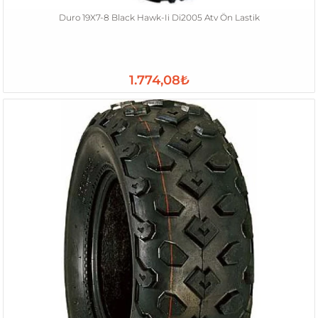
Duro 19X7-8 Black Hawk-Ii Di2005 Atv Ön Lastik
1.774,08₺