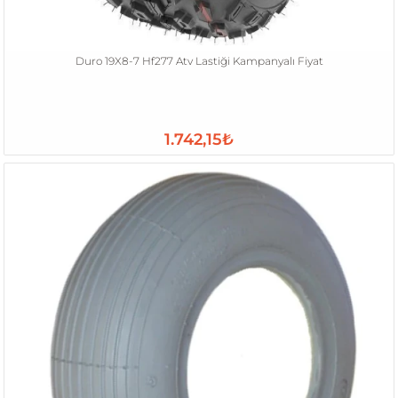
Duro 19X8-7 Hf277 Atv Lastiği Kampanyalı Fiyat
1.742,15₺