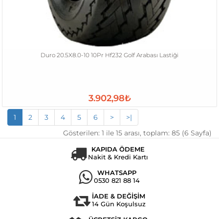
Duro 20.5X8.0-10 10Pr Hf232 Golf Arabası Lastiği
3.902,98₺
1
2
3
4
5
6
>
>|
Gösterilen: 1 ile 15 arası, toplam: 85 (6 Sayfa)
KAPIDA ÖDEME
Nakit & Kredi Kartı
WHATSAPP
0530 821 88 14
İADE & DEĞİŞİM
14 Gün Koşulsuz