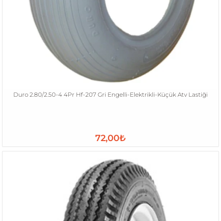
Duro 2.80/2.50-4 4Pr Hf-207 Gri Engelli-Elektrikli-Küçük Atv Lastiği
72,00₺