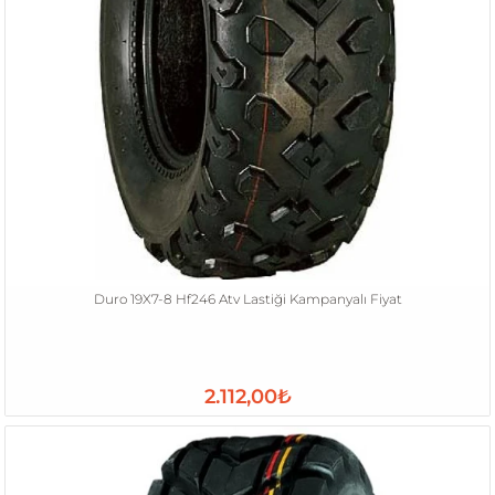
Duro 19X7-8 Hf246 Atv Lastiği Kampanyalı Fiyat
2.112,00₺