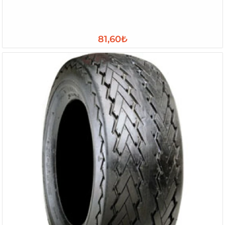
81,60₺