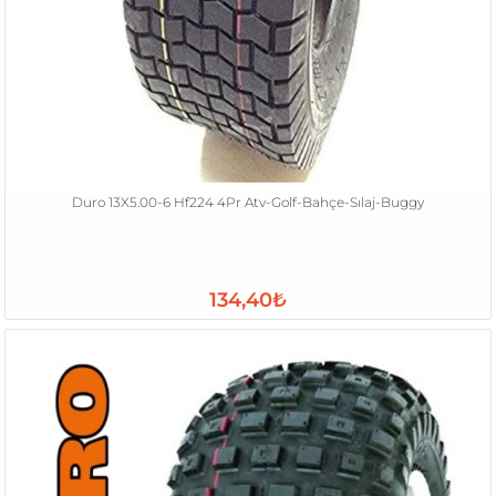
Duro 13X5.00-6 Hf224 4Pr Atv-Golf-Bahçe-Sılaj-Buggy
134,40₺