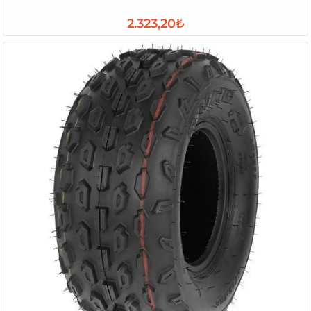
2.323,20₺