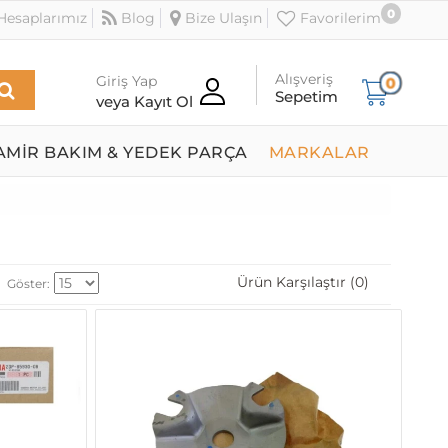
0
esaplarımız
Blog
Bize Ulaşın
Favorilerim
Alışveriş
Giriş Yap
0
Sepetim
veya Kayıt Ol
AMİR BAKIM & YEDEK PARÇA
MARKALAR
Ürün Karşılaştır (0)
Göster: