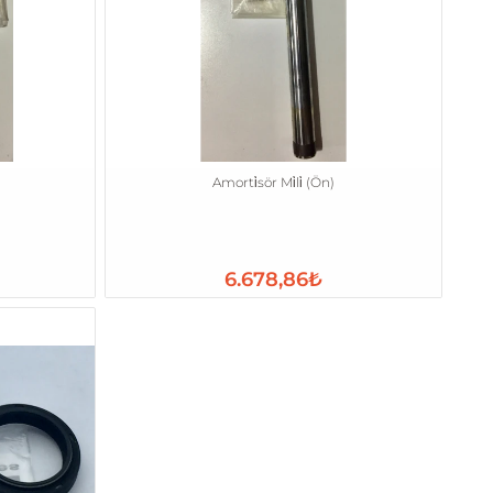
Amorti̇sör Mi̇li̇ (Ön)
6.678,86₺