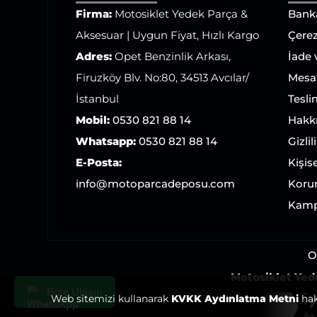
Firma:
Motosiklet Yedek Parça &
Bank
Aksesuar | Uygun Fiyat, Hızlı Kargo
Çerez
Adres:
Opet Benzinlik Arkası,
İade
Firuzköy Blv. No:80, 34513 Avcılar/
Mesaf
İstanbul
Tesli
Mobil:
0530 821 88 14
Hakk
Whatsapp:
0530 821 88 14
Gizlil
E-Posta:
Kişise
info@motoparcadeposu.com
Koru
Kamp
O
Motosiklet Yede
Bize Ulaşın
Web sitemizi kullanarak
KVKK Aydınlatma Metni
hak