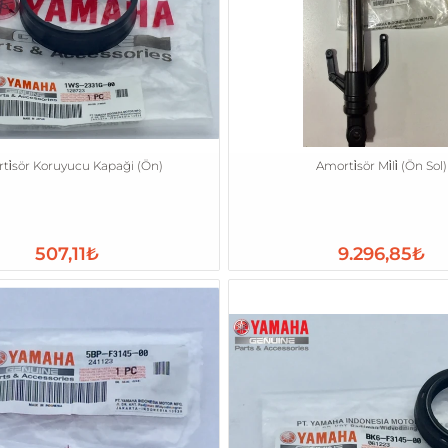
ti̇sör Koruyucu Kapaği (Ön)
Amorti̇sör Mi̇li̇ (Ön Sol)
507,11₺
9.296,85₺