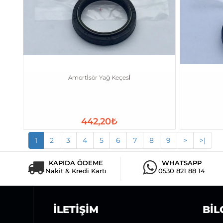
Amorti̇sör Yağ Keçesi̇
442,20₺
1
2
3
4
5
6
7
8
9
>
>|
KAPIDA ÖDEME
WHATSAPP
Nakit & Kredi Kartı
0530 821 88 14
İLETIŞIM
BIL