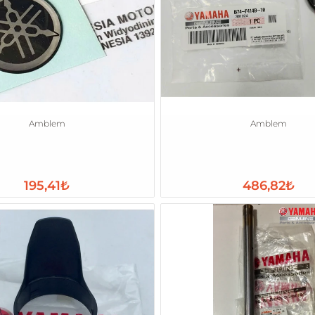
Amblem
Amblem
195,41₺
486,82₺