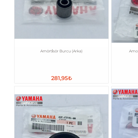
Amörti̇sör Burcu (Arka)
Amor
281,95₺