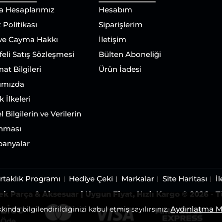
a Hesaplarımız
Hesabım
 Politikası
Siparişlerim
 ve Cayma Hakkı
İletişim
eli Satış Sözleşmesi
Bülten Aboneliği
mat Bilgileri
Ürün İadesi
ımızda
ik İlkeleri
l Bilgilerin ve Verilerin
nması
anyalar
rtaklık Programı
Hediye Çeki
Markalar
Site Haritası
İ
k Parça & Aksesuar | Uygun Fiyat, Hızlı Kargo © 2026 - T
Aydınlatma Me
kında bilgilendirildiğinizi kabul etmiş sayılırsınız.