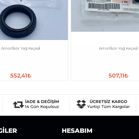
Amorti̇sör Yağ Keçesi̇
Amorti̇sör Yağ Keçesi̇
552,41₺
507,11₺
İADE & DEĞİŞİM
ÜCRETSİZ KARGO
14 Gün Koşulsuz
Yurtiçi Tüm Kargolar
GILER
HESABIM