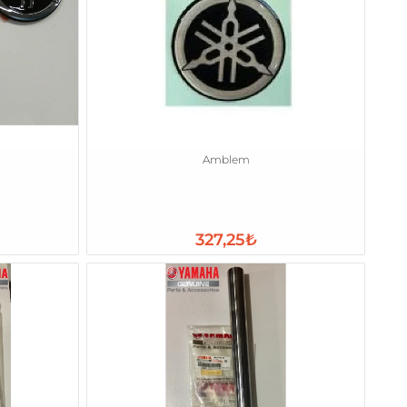
Amblem
327,25₺