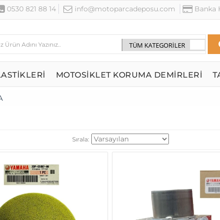
0530 821 88 14
info@motoparcadeposu.com
Banka H
ASTİKLERİ
MOTOSİKLET KORUMA DEMİRLERİ
T
A
Sırala: