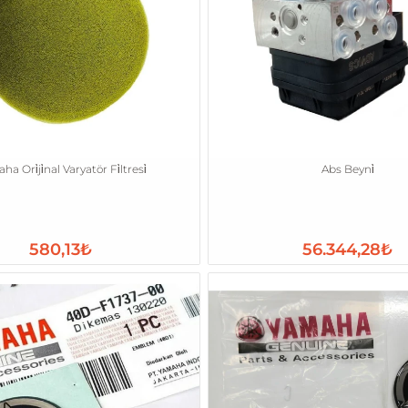
a Ori̇ji̇nal Varyatör Fi̇ltresi̇
Abs Beyni̇
580,13₺
56.344,28₺