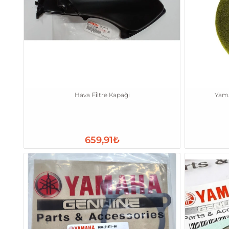
Hava Fi̇ltre Kapaği
Yamah
659,91₺