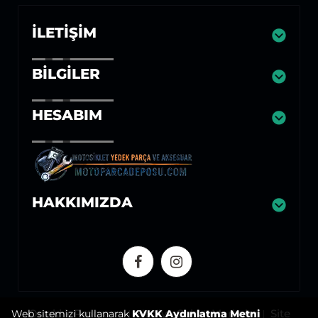
İLETIŞIM
BILGILER
HESABIM
HAKKIMIZDA
Ortaklık Programı
Hediye Çeki
Markalar
Site
Web sitemizi kullanarak
KVKK Aydınlatma Metni