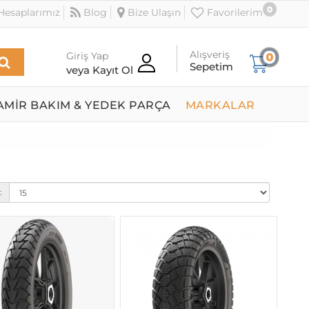
0
esaplarımız
Blog
Bize Ulaşın
Favorilerim
Alışveriş
Giriş Yap
0
Sepetim
veya Kayıt Ol
AMİR BAKIM & YEDEK PARÇA
MARKALAR
: