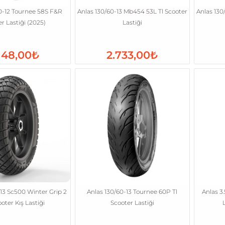
0-12 Tournee 58S F&R
Anlas 130/60-13 Mb454 53L Tl Scooter
Anlas 130
r Lastiği (2025)
Lastiği
148,00₺
2.733,00₺
13 Sc500 Winter Grip 2
Anlas 130/60-13 Tournee 60P Tl
Anlas 3
oter Kış Lastiği
Scooter Lastiği