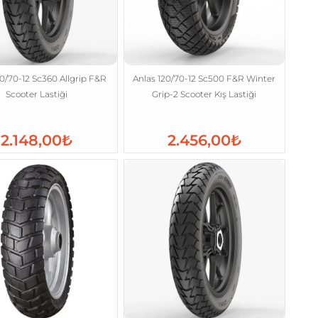
20/70-12 Sc360 Allgrip F&R
Anlas 120/70-12 Sc500 F&R Winter
Scooter Lastiği
Grip-2 Scooter Kış Lastiği
2.148,00₺
2.456,00₺