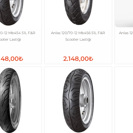
70-12 Mb454 51L F&R
Anlas 120/70-12 Mb456 51L F&R
Anlas 1
ooter Lastiği
Scooter Lastiği
148,00₺
2.148,00₺