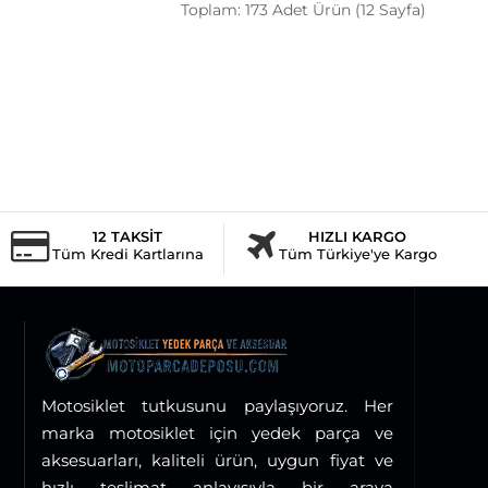
Toplam: 173 Adet Ürün (12 Sayfa)
12 TAKSİT
HIZLI KARGO
Tüm Kredi Kartlarına
Tüm Türkiye'ye Kargo
Motosiklet tutkusunu paylaşıyoruz. Her
marka motosiklet için yedek parça ve
aksesuarları, kaliteli ürün, uygun fiyat ve
hızlı teslimat anlayışıyla bir araya