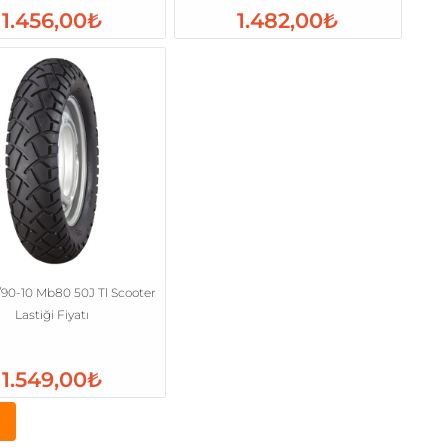
1.456,00₺
1.482,00₺
/90-10 Mb80 50J Tl Scooter
Lastiği Fiyatı
1.549,00₺