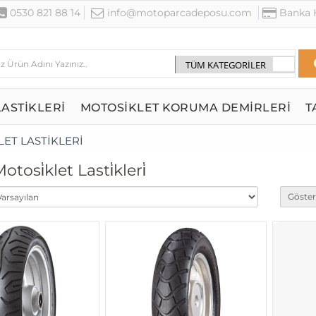
0530 821 88 14
info@motoparcadeposu.com
Banka H
ASTİKLERİ
MOTOSİKLET KORUMA DEMİRLERİ
T
ET LASTİKLERİ
tosi̇klet Lasti̇kleri̇
Göster