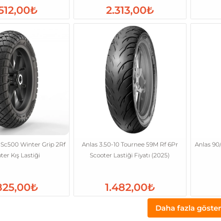
.512,00₺
2.313,00₺
 Sc500 Winter Grip 2Rf
Anlas 3.50-10 Tournee 59M Rf 6Pr
Anlas 90
ter Kış Lastiği
Scooter Lastiği Fiyatı (2025)
825,00₺
1.482,00₺
Daha fazla göster