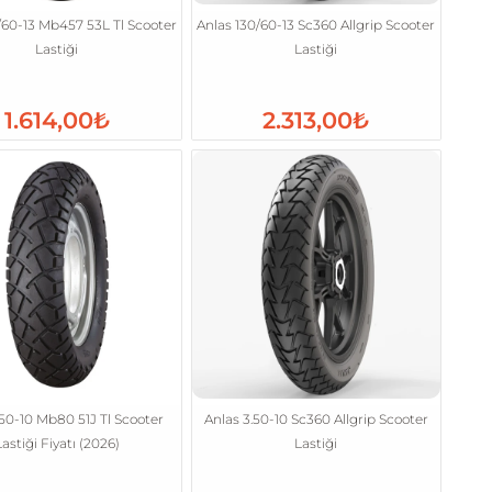
/60-13 Mb457 53L Tl Scooter
Anlas 130/60-13 Sc360 Allgrip Scooter
Lastiği
Lastiği
1.614,00₺
2.313,00₺
.50-10 Mb80 51J Tl Scooter
Anlas 3.50-10 Sc360 Allgrip Scooter
Lastiği Fiyatı (2026)
Lastiği