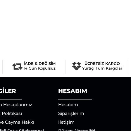
İADE & DEĞİŞİM
ÜCRETSİZ KARGO
14 Gün Koşulsuz
Yurtiçi Tüm Kargolar
GILER
HESABIM
a Hesaplarımız
Hesabım
 Politikası
Siparişlerim
 ve Cayma Hakkı
İletişim
eli Satış Sözleşmesi
Bülten Aboneliği