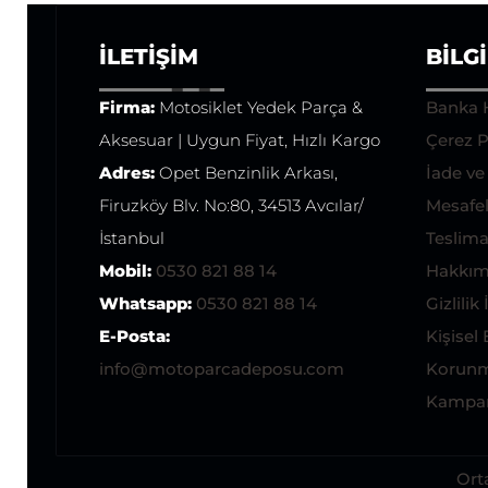
İLETIŞIM
BILG
Firma:
Motosiklet Yedek Parça &
Banka 
Aksesuar | Uygun Fiyat, Hızlı Kargo
Çerez P
Adres:
Opet Benzinlik Arkası,
İade v
Firuzköy Blv. No:80, 34513 Avcılar/
Mesafel
İstanbul
Teslimat
Mobil:
0530 821 88 14
Hakkım
Whatsapp:
0530 821 88 14
Gizlilik 
E-Posta:
Kişisel 
info@motoparcadeposu.com
Korunm
Kampan
Ort