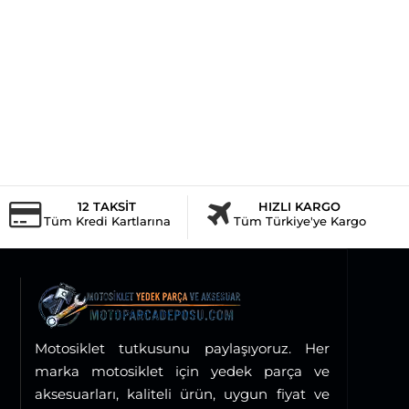
12 TAKSİT
HIZLI KARGO
Tüm Kredi Kartlarına
Tüm Türkiye'ye Kargo
Motosiklet tutkusunu paylaşıyoruz. Her
marka motosiklet için yedek parça ve
aksesuarları, kaliteli ürün, uygun fiyat ve