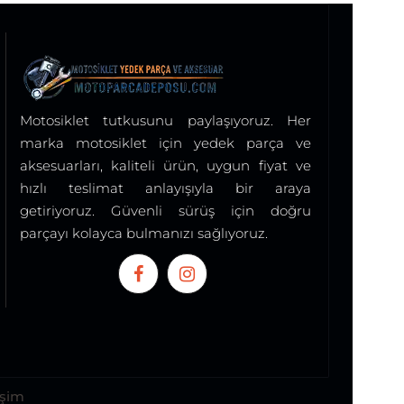
Motosiklet tutkusunu paylaşıyoruz. Her
marka motosiklet için yedek parça ve
aksesuarları, kaliteli ürün, uygun fiyat ve
hızlı teslimat anlayışıyla bir araya
getiriyoruz. Güvenli sürüş için doğru
parçayı kolayca bulmanızı sağlıyoruz.
işim