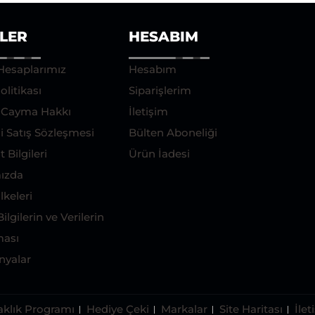
ILER
HESABIM
Hesaplarımız
Hesabım
olitikası
Siparişlerim
e Cayma Hakkı
İletişim
i Satış Sözleşmesi
Bülten Aboneliği
 Bilgileri
Ürün İadesi
ızda
İlkeleri
Bilgilerin ve Verilerin
ası
yalar
aklık Programı
Hediye Çeki
Markalar
Site Haritası
İlet