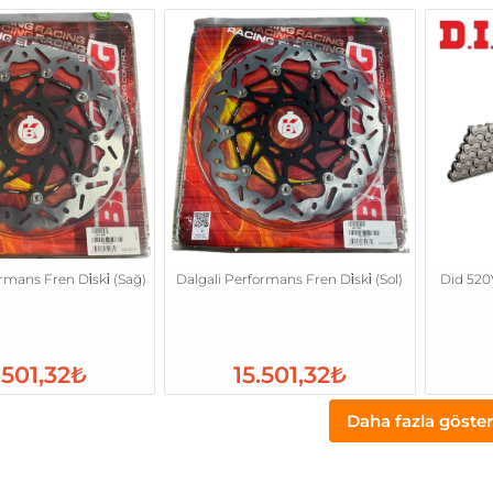
rmans Fren Di̇ski̇ (Sağ)
Dalgali Performans Fren Di̇ski̇ (Sol)
Did 520Vx
.501,32₺
15.501,32₺
Daha fazla göster