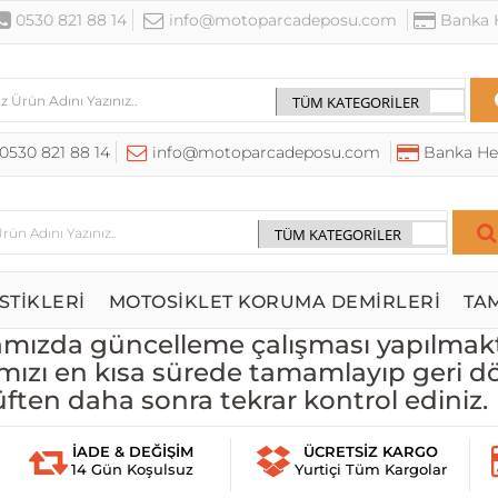
0530 821 88 14
info@motoparcadeposu.com
Banka H
0530 821 88 14
info@motoparcadeposu.com
Banka He
STİKLERİ
MOTOSİKLET KORUMA DEMİRLERİ
TA
ızda güncelleme çalışması yapılmakt
mızı en kısa sürede tamamlayıp geri d
üften daha sonra tekrar kontrol ediniz.
İADE & DEĞİŞİM
ÜCRETSİZ KARGO
14 Gün Koşulsuz
Yurtiçi Tüm Kargolar