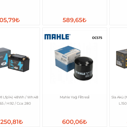
05,79₺
589,65₺
Ml Lfp14) 48Wh / Wh:48
Mahle Yağ Fi̇ltresi̇
Sla Akü (M
65 / H:92 / Cca: 280
L:150
.250,81₺
600,06₺