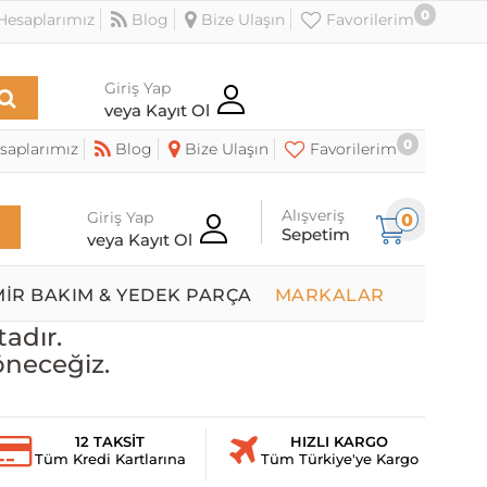
0
esaplarımız
Blog
Bize Ulaşın
Favorilerim
Giriş Yap
veya Kayıt Ol
0
saplarımız
Blog
Bize Ulaşın
Favorilerim
Alışveriş
Giriş Yap
0
Sepetim
veya Kayıt Ol
MİR BAKIM & YEDEK PARÇA
MARKALAR
adır.
öneceğiz.
12 TAKSİT
HIZLI KARGO
Tüm Kredi Kartlarına
Tüm Türkiye'ye Kargo