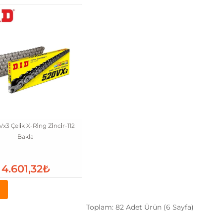
3 Çeli̇k X-Ri̇ng Zi̇nci̇r-112
Bakla
4.601,32₺
Toplam: 82 Adet Ürün (6 Sayfa)