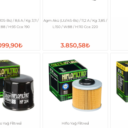
S-Bs) / 8,6 A / Kg: 3,11 /
Agm Akü (Ltz14S-Bs) / 11,2 A / Kg: 3,85 /
:88 / H:93 Cca: 190
L:150 / W:88 / H:110 Cca: 220
099,90₺
3.850,58₺
o Yağ Fi̇ltresi̇
Hiflo Yağ Fi̇ltresi̇