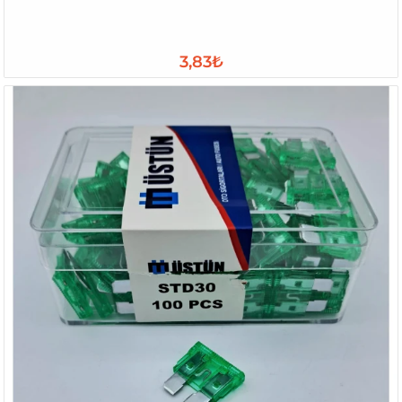
3,83₺