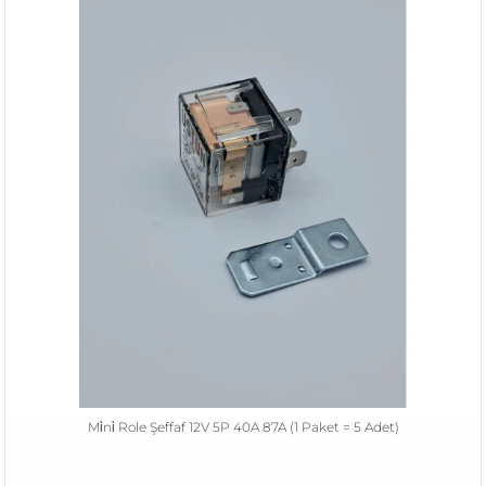
Mi̇ni̇ Role Şeffaf 12V 5P 40A 87A (1 Paket = 5 Adet)