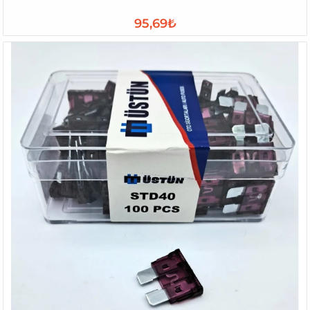
95,69₺