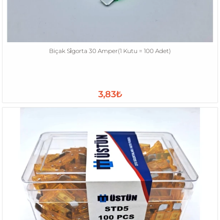
Biçak Si̇gorta 30 Amper(1 Kutu = 100 Adet)
3,83₺