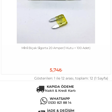
Mi̇ni̇ Biçak Si̇gorta 20 Amper(1 Kutu = 100 Adet)
5,74₺
Gösterilen: 1 ile 12 arası, toplam: 12 (1 Sayfa)
KAPIDA ÖDEME
Nakit & Kredi Kartı
WHATSAPP
0530 821 88 14
İADE & DEĞİŞİM