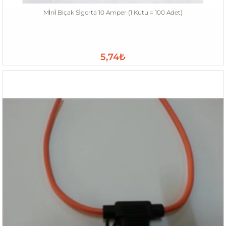
Mi̇ni̇ Biçak Si̇gorta 10 Amper (1 Kutu = 100 Adet)
5,74₺