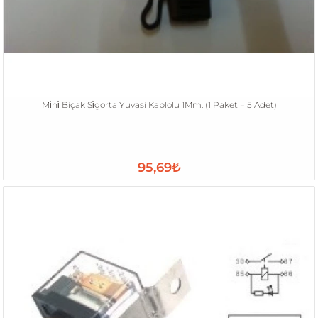
Mi̇ni̇ Biçak Si̇gorta Yuvasi Kablolu 1Mm. (1 Paket = 5 Adet)
95,69₺