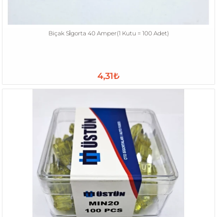
Biçak Si̇gorta 40 Amper(1 Kutu = 100 Adet)
4,31₺