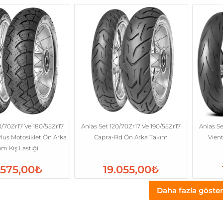
0/70Zr17 Ve 180/55Zr17
Anlas Set 120/70Zr17 Ve 190/55Zr17
Anlas Se
lus Motosiklet Ön Arka
Capra-Rd Ön Arka Takım
Vien
ım Kış Lastiği
.575,00₺
19.055,00₺
Daha fazla göster