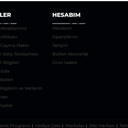
ILER
HESABIM
Hesaplarımız
Hesabım
olitikası
Siparişlerim
e Cayma Hakkı
İletişim
i Satış Sözleşmesi
Bülten Aboneliği
 Bilgileri
Ürün İadesi
ızda
İlkeleri
Bilgilerin ve Verilerin
ası
yalar
aklık Programı
Hediye Çeki
Markalar
Site Haritası
İlet