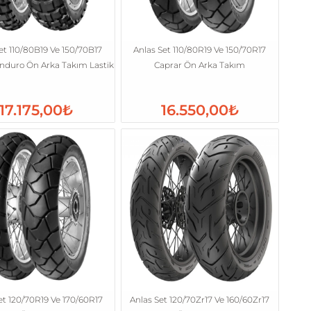
et 110/80B19 Ve 150/70B17
Anlas Set 110/80R19 Ve 150/70R17
nduro Ön Arka Takım Lastik
Caprar Ön Arka Takım
17.175,00₺
16.550,00₺
et 120/70R19 Ve 170/60R17
Anlas Set 120/70Zr17 Ve 160/60Zr17