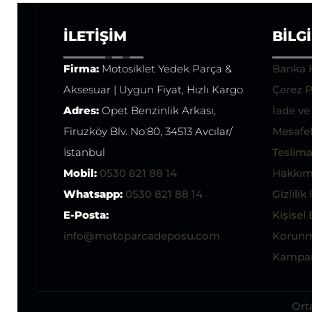
İLETIŞIM
BILG
Firma:
Motosiklet Yedek Parça &
Banka 
Aksesuar | Uygun Fiyat, Hızlı Kargo
Çerez P
Adres:
Opet Benzinlik Arkası,
İade v
Firuzköy Blv. No:80, 34513 Avcılar/
Mesafel
İstanbul
Teslimat
Mobil:
0530 821 88 14
Hakkım
Whatsapp:
0530 821 88 14
Gizlilik 
E-Posta:
Kişisel 
info@motoparcadeposu.com
Korunm
Kampan
Ort