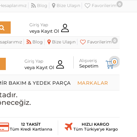
0
esaplarımız
Blog
Bize Ulaşın
Favorilerim
Giriş Yap
veya Kayıt Ol
0
saplarımız
Blog
Bize Ulaşın
Favorilerim
Alışveriş
Giriş Yap
0
Sepetim
veya Kayıt Ol
MİR BAKIM & YEDEK PARÇA
MARKALAR
adır.
öneceğiz.
12 TAKSİT
HIZLI KARGO
Tüm Kredi Kartlarına
Tüm Türkiye'ye Kargo