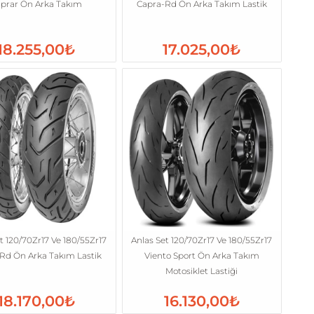
prar Ön Arka Takım
Capra-Rd Ön Arka Takım Lastik
18.255,00₺
17.025,00₺
t 120/70Zr17 Ve 180/55Zr17
Anlas Set 120/70Zr17 Ve 180/55Zr17
Rd Ön Arka Takım Lastik
Viento Sport Ön Arka Takım
Motosiklet Lastiği
18.170,00₺
16.130,00₺