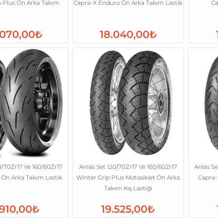
p Plus Ön Arka Takım
Capra-X Enduro Ön Arka Takım Lastik
Ca
.070,00₺
18.040,00₺
0/70Zr17 Ve 160/60Zr17
Anlas Set 120/70Zr17 Ve 160/60Zr17
Anlas Se
 Ön Arka Takım Lastik
Winter Grip Plus Motosiklet Ön Arka
Capra-
Takım Kış Lastiği
.910,00₺
19.525,00₺