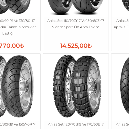
00/90-19 Ve 130/80-17
Anlas Set 110/70Zr17 Ve 150/60Zr17
Anlas S
rka Takım Motosiklet
Viento Sport Ön Arka Takım
Capra-X E
Lastiği
.770,00₺
14.525,00₺
10/80R19 Ve 150/70R17
Anlas Set 120/70B19 Ve 170/60B17
Anlas S