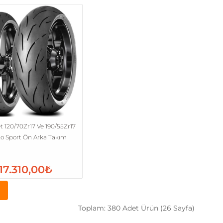
t 120/70Zr17 Ve 190/55Zr17
to Sport Ön Arka Takım
17.310,00₺
Toplam: 380 Adet Ürün (26 Sayfa)