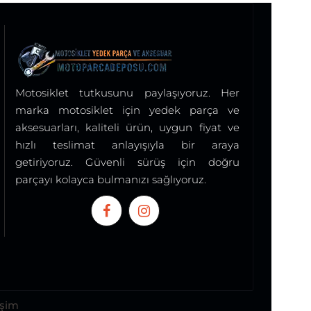
Motosiklet tutkusunu paylaşıyoruz. Her
marka motosiklet için yedek parça ve
aksesuarları, kaliteli ürün, uygun fiyat ve
hızlı teslimat anlayışıyla bir araya
getiriyoruz. Güvenli sürüş için doğru
parçayı kolayca bulmanızı sağlıyoruz.
işim