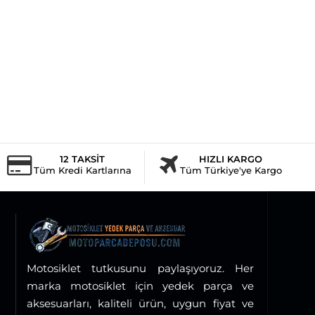
12 TAKSİT
HIZLI KARGO
Tüm Kredi Kartlarına
Tüm Türkiye'ye Kargo
Motosiklet tutkusunu paylaşıyoruz. Her
marka motosiklet için yedek parça ve
aksesuarları, kaliteli ürün, uygun fiyat ve