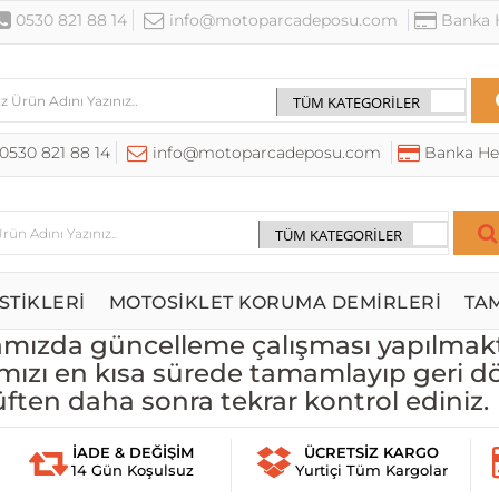
0530 821 88 14
info@motoparcadeposu.com
Banka H
0530 821 88 14
info@motoparcadeposu.com
Banka He
STİKLERİ
MOTOSİKLET KORUMA DEMİRLERİ
TA
ızda güncelleme çalışması yapılmakt
mızı en kısa sürede tamamlayıp geri d
üften daha sonra tekrar kontrol ediniz.
İADE & DEĞİŞİM
ÜCRETSİZ KARGO
14 Gün Koşulsuz
Yurtiçi Tüm Kargolar