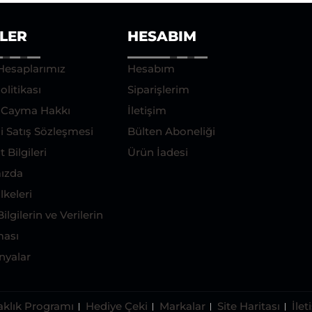
ILER
HESABIM
Hesaplarımız
Hesabım
olitikası
Siparişlerim
e Cayma Hakkı
İletişim
i Satış Sözleşmesi
Bülten Aboneliği
 Bilgileri
Ürün İadesi
ızda
İlkeleri
Bilgilerin ve Verilerin
ası
yalar
aklık Programı
Hediye Çeki
Markalar
Site Haritası
İlet