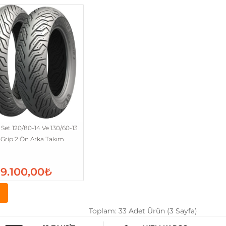
 Set 120/80-14 Ve 130/60-13
y Grip 2 Ön Arka Takım
9.100,00₺
Toplam: 33 Adet Ürün (3 Sayfa)