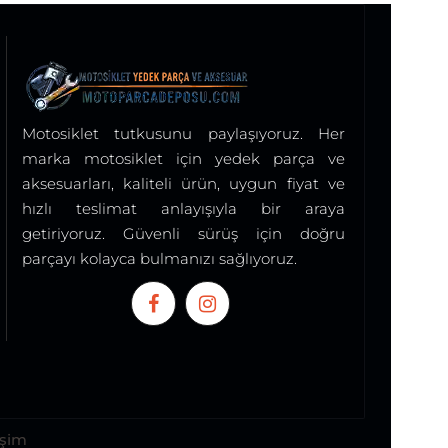
Motosiklet tutkusunu paylaşıyoruz. Her
marka motosiklet için yedek parça ve
aksesuarları, kaliteli ürün, uygun fiyat ve
hızlı teslimat anlayışıyla bir araya
getiriyoruz. Güvenli sürüş için doğru
parçayı kolayca bulmanızı sağlıyoruz.
işim