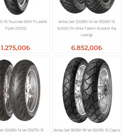
00-10 Tournee 50M Tl Lastik
Anlas Set 120/80-14 Ve 130/60-13
Fiyatı (2025)
Sc500 Ön Arka Takım Scooter Kış
Lastiği
1.275,00₺
6.852,00₺
et 120/80-14 Ve 130/70-13
Anlas Set 90/90-18 Ve 130/90-15 Capra