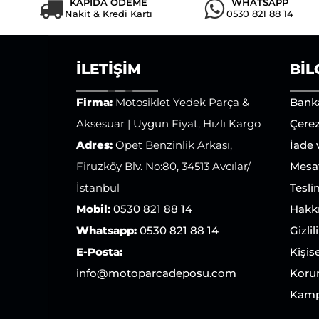
KAPIDA ÖDEME
WHATSAPP
Nakit & Kredi Kartı
0530 821 88 14
İLETIŞIM
BIL
Firma:
Motosiklet Yedek Parça &
Bank
Aksesuar | Uygun Fiyat, Hızlı Kargo
Çerez
Adres:
Opet Benzinlik Arkası,
İade
Firuzköy Blv. No:80, 34513 Avcılar/
Mesaf
İstanbul
Tesli
Mobil:
0530 821 88 14
Hakk
Whatsapp:
0530 821 88 14
Gizlil
E-Posta:
Kişise
info@motoparcadeposu.com
Koru
Kamp