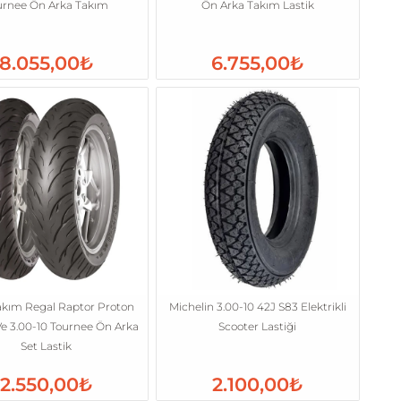
urnee Ön Arka Takım
Ön Arka Takım Lastik
8.055,00₺
6.755,00₺
akım Regal Raptor Proton
Michelin 3.00-10 42J S83 Elektrikli
Ve 3.00-10 Tournee Ön Arka
Scooter Lastiği
Set Lastik
2.550,00₺
2.100,00₺