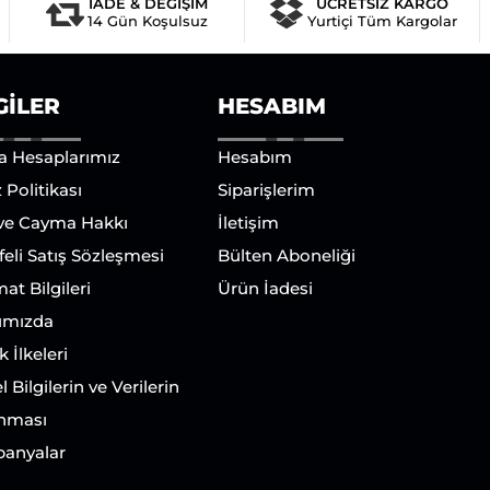
İADE & DEĞİŞİM
ÜCRETSİZ KARGO
14 Gün Koşulsuz
Yurtiçi Tüm Kargolar
GILER
HESABIM
a Hesaplarımız
Hesabım
 Politikası
Siparişlerim
 ve Cayma Hakkı
İletişim
eli Satış Sözleşmesi
Bülten Aboneliği
mat Bilgileri
Ürün İadesi
ımızda
ik İlkeleri
l Bilgilerin ve Verilerin
nması
anyalar