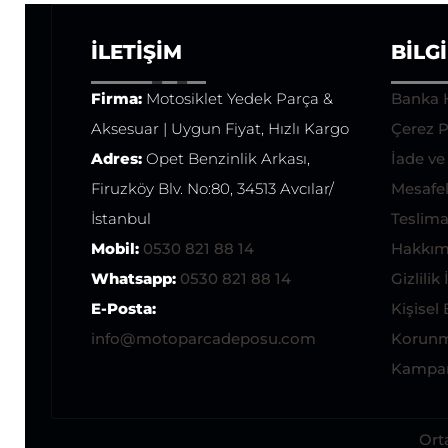
İLETIŞIM
BILG
Firma:
Motosiklet Yedek Parça &
Banka 
Aksesuar | Uygun Fiyat, Hızlı Kargo
Çerez P
Adres:
Opet Benzinlik Arkası,
İade v
Firuzköy Blv. No:80, 34513 Avcılar/
Mesafel
İstanbul
Teslimat
Mobil:
0530 821 88 14
Hakkım
Whatsapp:
0530 821 88 14
Gizlilik 
E-Posta:
Kişisel 
info@motoparcadeposu.com
Korunm
Kampan
Ort