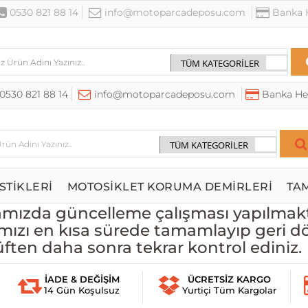
0530 821 88 14
info@motoparcadeposu.com
Banka H
0530 821 88 14
info@motoparcadeposu.com
Banka He
STİKLERİ
MOTOSİKLET KORUMA DEMİRLERİ
TA
ızda güncelleme çalışması yapılmakt
mızı en kısa sürede tamamlayıp geri d
üften daha sonra tekrar kontrol ediniz.
İADE & DEĞİŞİM
ÜCRETSİZ KARGO
14 Gün Koşulsuz
Yurtiçi Tüm Kargolar