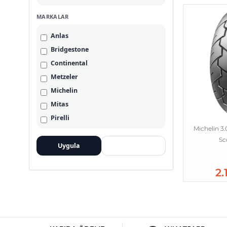
MARKALAR
Anlas
Bridgestone
Continental
Metzeler
Michelin
Mitas
Pirelli
Michelin 3.0
Sc
Uygula
Temizle
2.