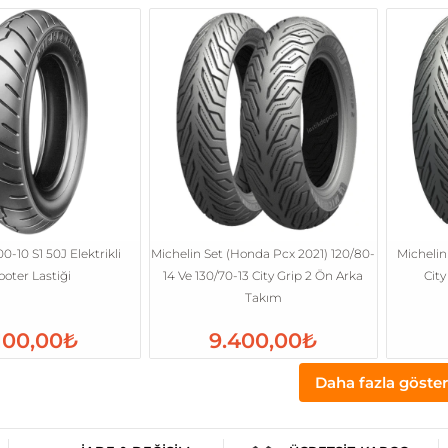
0-10 S1 50J Elektrikli
Michelin Set (Honda Pcx 2021) 120/80-
Michelin
ooter Lastiği
14 Ve 130/70-13 City Grip 2 Ön Arka
Cit
Takım
100,00₺
9.400,00₺
Daha fazla göster