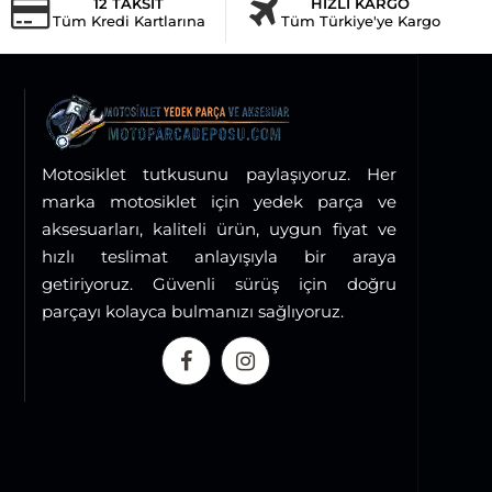
12 TAKSİT
HIZLI KARGO
Tüm Kredi Kartlarına
Tüm Türkiye'ye Kargo
Motosiklet tutkusunu paylaşıyoruz. Her
marka motosiklet için yedek parça ve
aksesuarları, kaliteli ürün, uygun fiyat ve
hızlı teslimat anlayışıyla bir araya
getiriyoruz. Güvenli sürüş için doğru
parçayı kolayca bulmanızı sağlıyoruz.