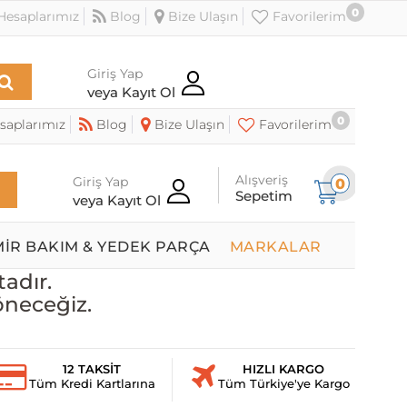
0
esaplarımız
Blog
Bize Ulaşın
Favorilerim
Giriş Yap
veya Kayıt Ol
0
saplarımız
Blog
Bize Ulaşın
Favorilerim
Alışveriş
Giriş Yap
0
Sepetim
veya Kayıt Ol
MİR BAKIM & YEDEK PARÇA
MARKALAR
adır.
öneceğiz.
12 TAKSİT
HIZLI KARGO
Tüm Kredi Kartlarına
Tüm Türkiye'ye Kargo