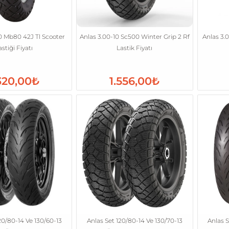
0 Mb80 42J Tl Scooter
Anlas 3.00-10 Sc500 Winter Grip 2 Rf
Anlas 3.
astiği Fiyatı
Lastik Fiyatı
320,00₺
1.556,00₺
20/80-14 Ve 130/60-13
Anlas Set 120/80-14 Ve 130/70-13
Anlas S