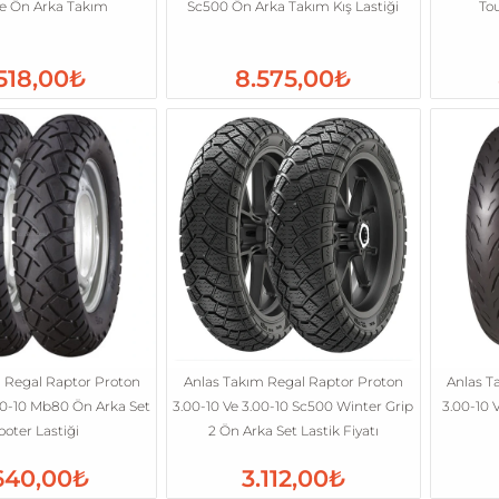
e Ön Arka Takım
Sc500 Ön Arka Takım Kış Lastiği
To
518,00₺
8.575,00₺
 Regal Raptor Proton
Anlas Takım Regal Raptor Proton
Anlas T
00-10 Mb80 Ön Arka Set
3.00-10 Ve 3.00-10 Sc500 Winter Grip
3.00-10 
ooter Lastiği
2 Ön Arka Set Lastik Fiyatı
640,00₺
3.112,00₺