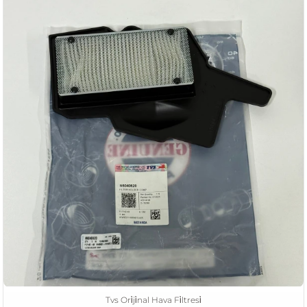
Tvs Ori̇ji̇nal Hava Fi̇ltresi̇