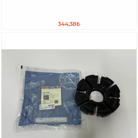
344,38₺