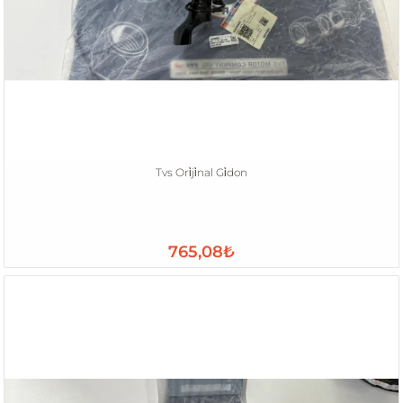
Tvs Ori̇ji̇nal Gi̇don
765,08₺