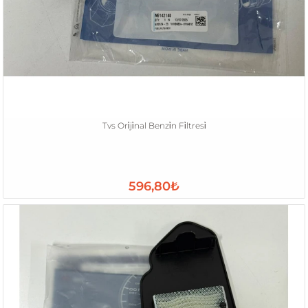
Tvs Ori̇ji̇nal Benzi̇n Fi̇ltresi̇
596,80₺