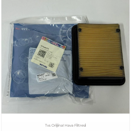
Tvs Ori̇ji̇nal Hava Fi̇ltresi̇