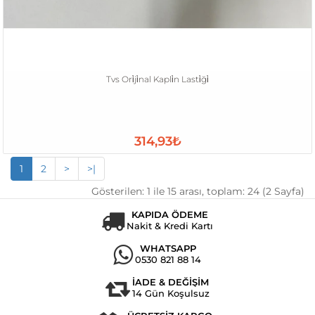
Tvs Ori̇ji̇nal Kapli̇n Lasti̇ği̇
314,93₺
1
2
>
>|
Gösterilen: 1 ile 15 arası, toplam: 24 (2 Sayfa)
KAPIDA ÖDEME
Nakit & Kredi Kartı
WHATSAPP
0530 821 88 14
İADE & DEĞİŞİM
14 Gün Koşulsuz