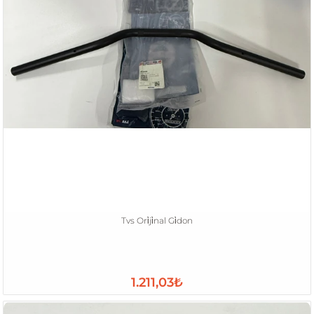
Tvs Ori̇ji̇nal Gi̇don
1.211,03₺