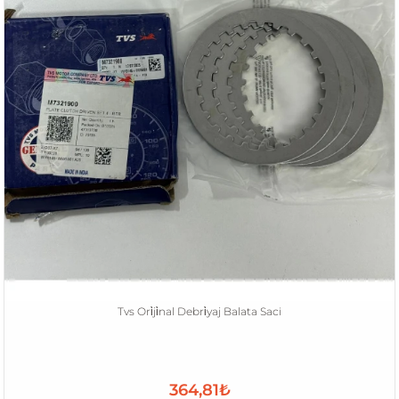
Tvs Ori̇ji̇nal Debri̇yaj Balata Saci
364,81₺