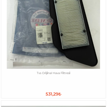
Tvs Ori̇ji̇nal Hava Fi̇ltresi̇
531,29₺