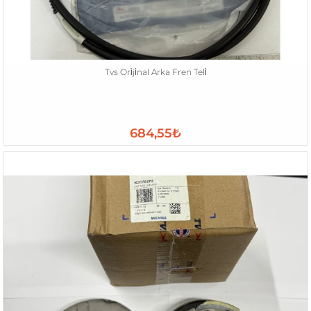
Tvs Ori̇ji̇nal Arka Fren Teli̇
684,55₺