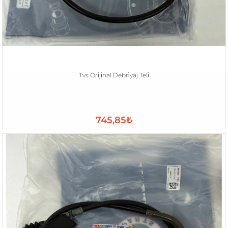
Tvs Ori̇ji̇nal Debri̇yaj Teli̇
745,85₺