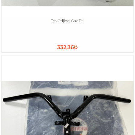
Tvs Ori̇ji̇nal Gaz Teli̇
332,36₺