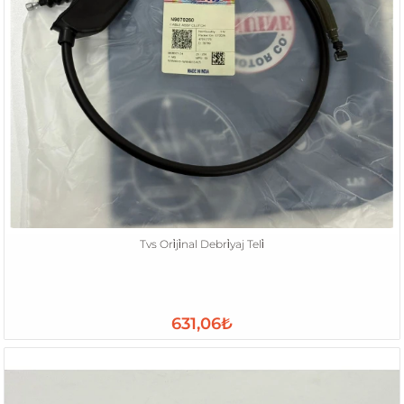
Tvs Ori̇ji̇nal Debri̇yaj Teli̇
631,06₺