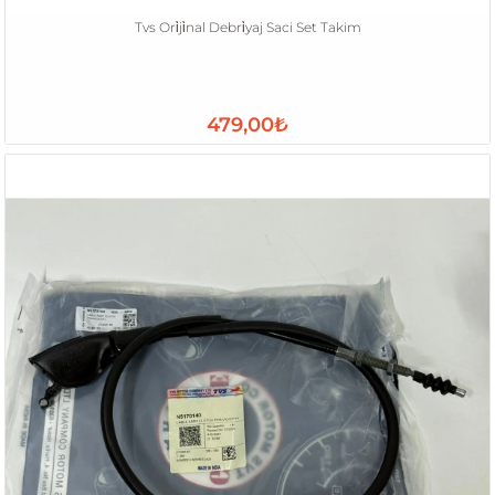
Tvs Ori̇ji̇nal Debri̇yaj Saci Set Takim
479,00₺