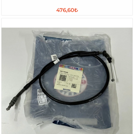
476,60₺