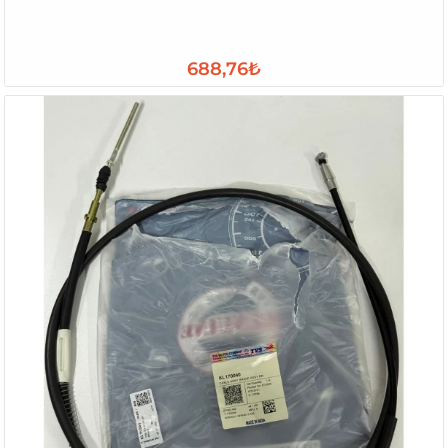
688,76₺