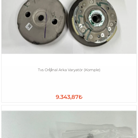
Tvs Ori̇ji̇nal Arka Varyatör (Komple)
9.343,87₺