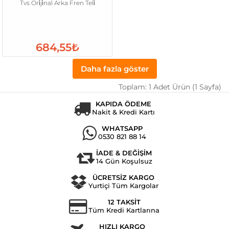
Tvs Ori̇ji̇nal Arka Fren Teli̇
684,55₺
Daha fazla göster
Toplam: 1 Adet Ürün (1 Sayfa)
KAPIDA ÖDEME
Nakit & Kredi Kartı
WHATSAPP
0530 821 88 14
İADE & DEĞİŞİM
14 Gün Koşulsuz
ÜCRETSİZ KARGO
Yurtiçi Tüm Kargolar
12 TAKSİT
Tüm Kredi Kartlarına
HIZLI KARGO