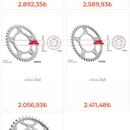
2.892,35₺
2.589,93₺
Arka Di̇şli̇
Arka Di̇şli̇
2.056,93₺
2.411,48₺