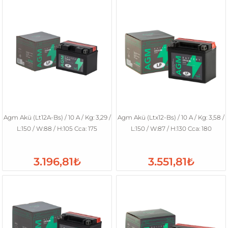
Agm Akü (Lt12A-Bs) / 10 A / Kg: 3,29 /
Agm Akü (Ltx12-Bs) / 10 A / Kg: 3,58 /
L:150 / W:88 / H:105 Cca: 175
L:150 / W:87 / H:130 Cca: 180
3.196,81₺
3.551,81₺