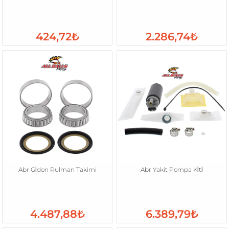
424,72₺
2.286,74₺
Abr Gi̇don Rulman Takimi
Abr Yakit Pompa Ki̇ti̇
4.487,88₺
6.389,79₺