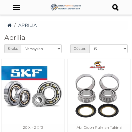
APRILIA
Aprilia
Sırala:
Göster:
20 X 42 X 12
Abr Gi̇don Rulman Takimi