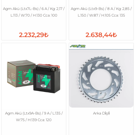
Agm Akü (Ltx7L-Bs) / 6 A / Kg: 2,17 /
Agm Akü (Ltx9-Bs) / 8 A / Kg: 2,85 /
L:113 / W:70 / H:130 Cca: 100
L:150 / W:87 / H:105 Cca: 135
2.232,29₺
2.638,44₺
Agm Akü (Ltx9A-Bs) / 9 A / L:135 /
Arka Di̇şli̇
W:75 / H:139 Cca: 120