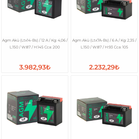
Agm Akü (Ltx14-Bs) / 12 A / Kg: 4,06 /
Agm Akü (Ltx7A-Bs) / 6 A / Kg: 2,35 /
L:150 / W:87 / H:145 Cca: 200
L:150 / W:87 / H:93 Cca: 105
3.982,93₺
2.232,29₺