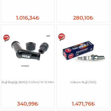
1.016,34₺
280,10₺
Buji̇ Başliği (8052) 5 Ohm/ 10-12 Mm
Iridium Buji̇ (1553)
340,99₺
1.471,76₺