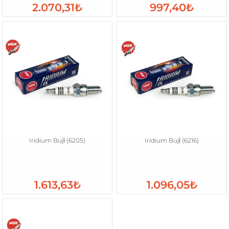
2.070,31₺
997,40₺
Iridium Buji̇ (6205)
Iridium Buji̇ (6216)
1.613,63₺
1.096,05₺