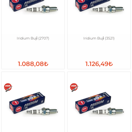
Iridium Buji̇ (2707)
Iridium Buji̇ (3521)
1.088,08₺
1.126,49₺