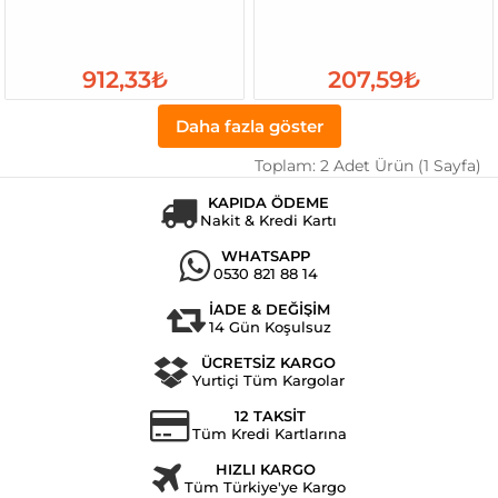
912,33₺
207,59₺
Daha fazla göster
Toplam: 2 Adet Ürün (1 Sayfa)
KAPIDA ÖDEME
Nakit & Kredi Kartı
WHATSAPP
0530 821 88 14
İADE & DEĞİŞİM
14 Gün Koşulsuz
ÜCRETSİZ KARGO
Yurtiçi Tüm Kargolar
12 TAKSİT
Tüm Kredi Kartlarına
HIZLI KARGO
Tüm Türkiye'ye Kargo