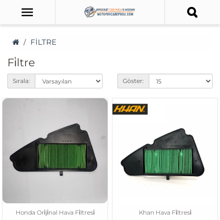
FİLTRE
Fi̇ltre
Sırala:
Göster:
Honda Ori̇ji̇nal Hava Fi̇ltresi̇
Khan Hava Fi̇ltresi̇