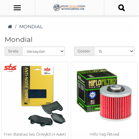
MONDIAL
Mondial
Sırala:
Göster:
Fren Balatasi Ses Önleyi̇ci̇ (4 Adet)
Hiflo Yağ Fi̇ltresi̇