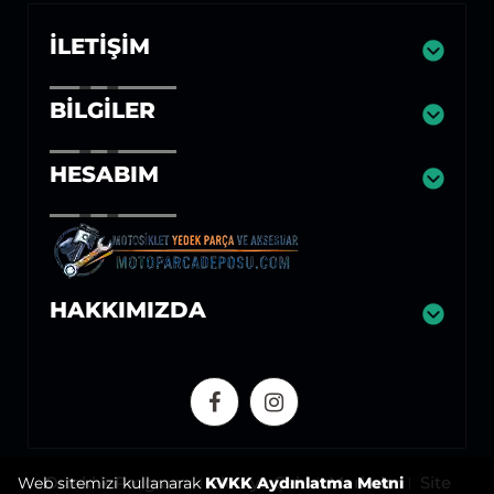
İLETIŞIM
BILGILER
HESABIM
HAKKIMIZDA
Ortaklık Programı
Hediye Çeki
Markalar
Site
Web sitemizi kullanarak
KVKK Aydınlatma Metni