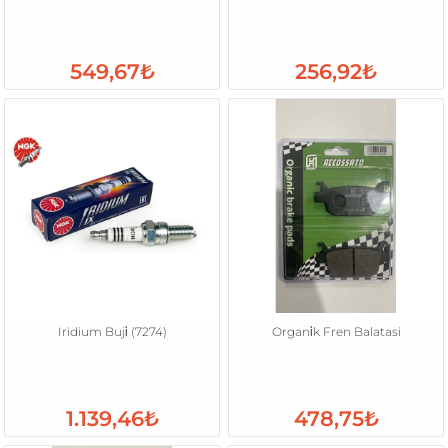
549,67₺
256,92₺
Iridium Buji̇ (7274)
Organi̇k Fren Balatasi
1.139,46₺
478,75₺