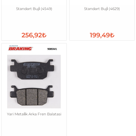
Standart Buji̇ (4549)
Standart Buji̇ (4629)
256,92₺
199,49₺
Yari Metali̇k Arka Fren Balatasi